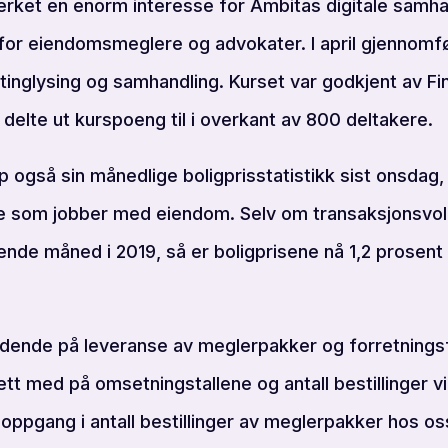
merket en enorm interesse for Ambitas digitale samha
 for eiendomsmeglere og advokater. I april gjennomfø
 tinglysing og samhandling. Kurset var godkjent av F
 delte ut kurspoeng til i overkant av 800 deltakere.
også sin månedlige boligprisstatistikk sist onsdag, 
lle som jobber med eiendom. Selv om transaksjonsvo
ende måned i 2019, så er boligprisene nå 1,2 prosent
dende på leveranse av meglerpakker og forretningsf
tett med på omsetningstallene og antall bestillinger v
 oppgang i antall bestillinger av meglerpakker hos os