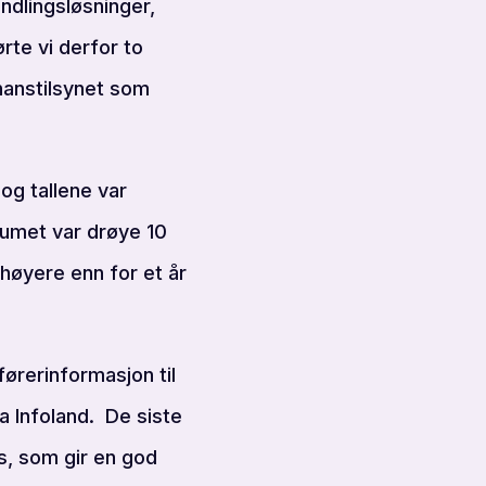
ndlingsløsninger,
rte vi derfor to
inanstilsynet som
og tallene var
lumet var drøye 10
 høyere enn for et år
ørerinformasjon til
ia Infoland. De siste
s, som gir en god