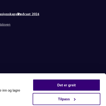
asjonskapsler
Podcast 2024
tsloven
Det er greit
e inn og lagre
Tilpass