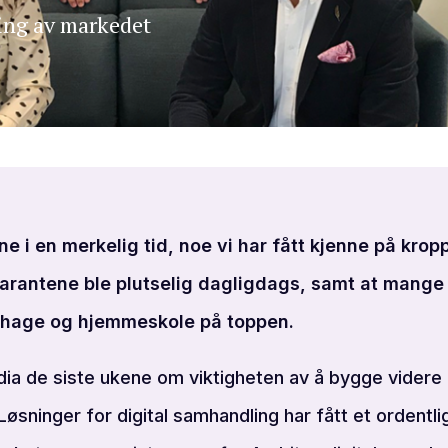
ering av markedet
nne i en merkelig tid, noe vi har fått kjenne på kro
rantene ble plutselig dagligdags, samt at mange 
age og hjemmeskole på toppen.
dia de siste ukene om viktigheten av å bygge videre p
Løsninger for digital samhandling har fått et ordentli