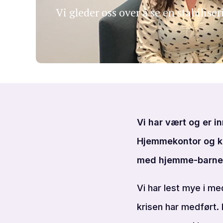
Vi gleder oss over å se en stabilis
Vi har vært og er i
Hjemmekontor og ka
med hjemme-barneh
Vi har lest mye i me
krisen har medført. 