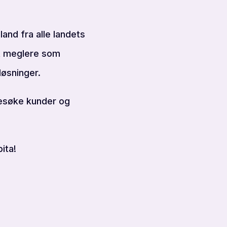
land fra alle landets
lt meglere som
løsninger.
besøke kunder og
ita!