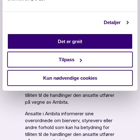
rettskrav på informasjon fra Ambita.
Ansatte i Ambita har rett til å ytre seg
Detaljer
kritisk om Ambitas virksomhet, herunder
en rett til å varsle om kritikkverdige
forhold i Ambita. Før varsling skjer, bør
Det er greit
forholdet være forsøkt tatt opp internt.
Tillit
Tilpass
Ansatte i Ambita kan ikke inneha bierverv,
styreverv eller annet oppdrag som er
Kun nødvendige cookies
uforenlig med Ambitas legitime
interesser, eller som er egnet til å svekke
tilliten til de handlinger den ansatte utfører
på vegne av Ambita.
Ansatte i Ambita informerer sine
overordnede om bierverv, styreverv eller
andre forhold som kan ha betydning for
tilliten til de handlinger den ansatte utfører