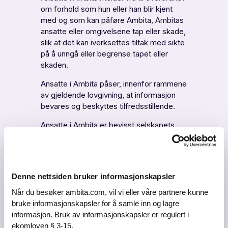
om forhold som hun eller han blir kjent
med og som kan påføre Ambita, Ambitas
ansatte eller omgivelsene tap eller skade,
slik at det kan iverksettes tiltak med sikte
på å unngå eller begrense tapet eller
skaden.
Ansatte i Ambita påser, innenfor rammene
av gjeldende lovgivning, at informasjon
bevares og beskyttes tilfredsstillende.
Ansatte i Ambita er bevisst selskapets
bedriftsøkonomiske rammer, og bevarer
taushet omkring forretningsmessige
forhold som er andre uvedkommende.
Åpenhet
Denne nettsiden bruker informasjonskapsler
Når du besøker ambita.com, vil vi eller våre partnere kunne
Ansatte i Ambita gir korrekte og
bruke informasjonskapsler for å samle inn og lagre
tilstrekkelige opplysninger til offentlige
informasjon. Bruk av informasjonskapsler er regulert i
myndigheter samt til andre
ekomloven § 3-15.
informasjonssøkende som har et