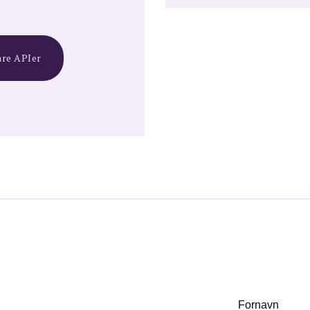
åre APIer
Fornavn