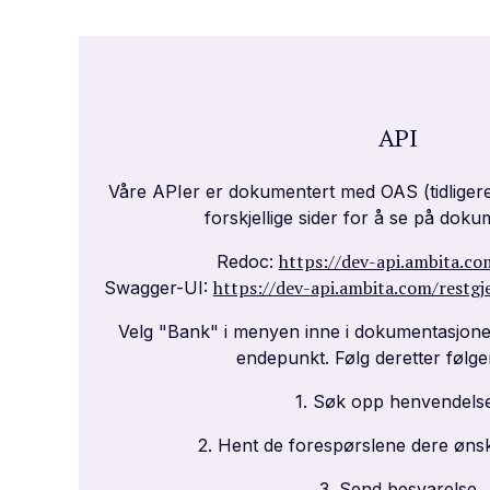
API
Våre APIer er dokumentert med OAS (tidligere 
forskjellige sider for å se på dok
https://dev-api.ambita.co
Redoc:
https://dev-api.ambita.com/restgj
Swagger-UI:
Velg "Bank" i menyen inne i dokumentasjonen
endepunkt. Følg deretter følge
1. Søk opp henvendels
2. Hent de forespørslene dere øns
3. Send besvarelse