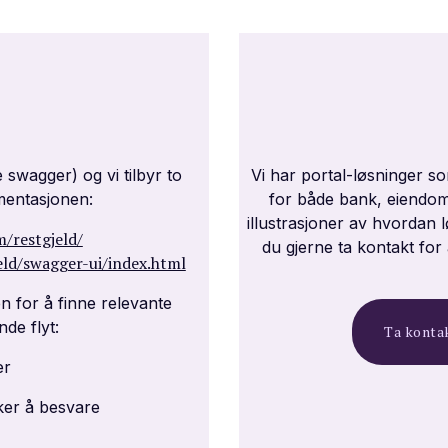
swagger) og vi tilbyr to
Vi har portal-løsninger s
umentasjonen:
for både bank, eiendoms
illustrasjoner av hvordan 
m/restgjeld/
du gjerne ta kontakt f
eld/swagger-ui/index.html
 for å finne relevante
nde flyt:
Ta kontak
er
ker å besvare