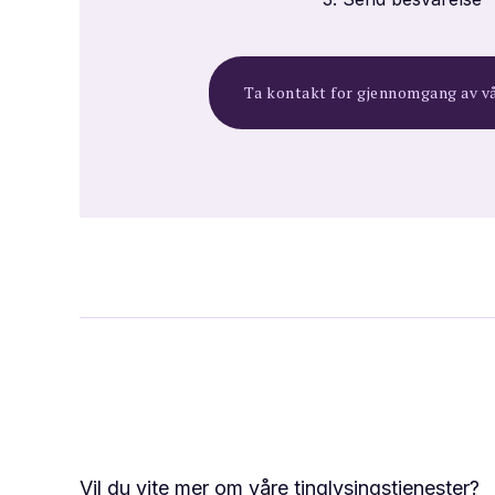
Ta kontakt for gjennomgang av v
Vil du vite mer om våre tinglysingstjenester?