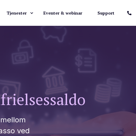
Tjenester
Eventer & webinar
Support
frielsessaldo
d mellom
asso ved