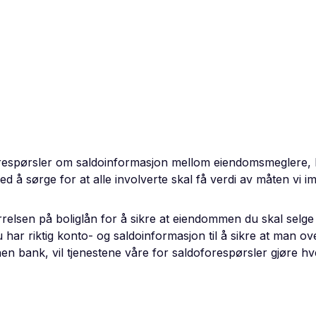
 forespørsler om saldoinformasjon mellom eiendomsmeglere,
d å sørge for at alle involverte skal få verdi av måten vi 
lsen på boliglån for å sikre at eiendommen du skal selge ik
har riktig konto- og saldoinformasjon til å sikre at man over
nen bank, vil tjenestene våre for saldoforespørsler gjøre h