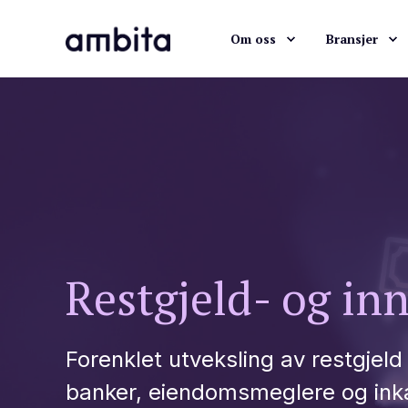
Om oss
Bransjer
Restgjeld- og inn
Forenklet utveksling av restgjel
banker, eiendomsmeglere og ink