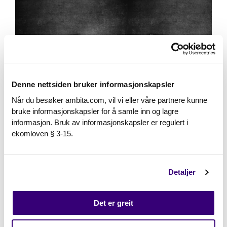
Denne nettsiden bruker informasjonskapsler
Når du besøker ambita.com, vil vi eller våre partnere kunne
bruke informasjonskapsler for å samle inn og lagre
informasjon. Bruk av informasjonskapsler er regulert i
ekomloven § 3-15.
Ambita
Feb 23, 2023, 9:13:56 AM
2 min read
Digital Samhandling med
forretningsfører
Detaljer
Digital Samhandling med forretningsfører
Ambita, USBL og Vitec tilbyr nå digital
Det er greit
samhandling mellom forretningsførere og ...