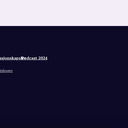
asjonskapsler
Podcast 2024
tsloven